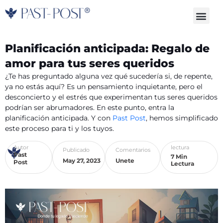
Skip
Me
to
content
Planificación anticipada: Regalo de
amor para tus seres queridos
¿Te has preguntado alguna vez qué sucedería si, de repente,
ya no estás aquí? Es un pensamiento inquietante, pero el
desconcierto y el estrés que experimentan tus seres queridos
podrían ser abrumadores. En este punto, entra la
planificación anticipada. Y con
Past Post
, hemos simplificado
este proceso para ti y los tuyos.
Autor
lectura
Publicado
Comentarios
Past
7 Min
May 27, 2023
Unete
Post
Lectura