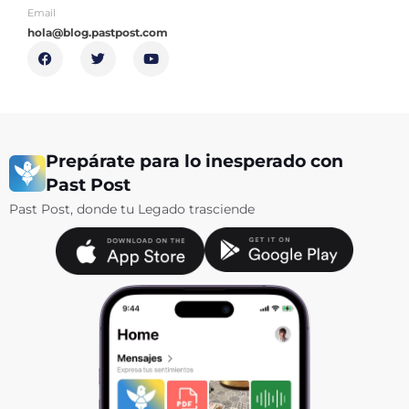
Email
hola@blog.pastpost.com
F
T
Y
a
w
o
c
i
u
e
t
t
b
t
u
o
e
b
o
r
e
k
Prepárate para lo inesperado con
Past Post
Past Post, donde tu Legado trasciende