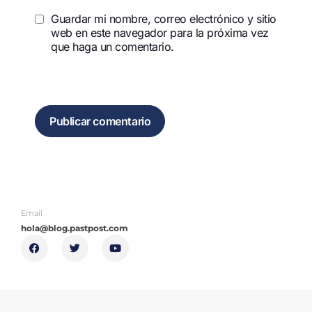
Guardar mi nombre, correo electrónico y sitio
web en este navegador para la próxima vez
que haga un comentario.
Email
hola@blog.pastpost.com
F
T
Y
a
w
o
c
i
u
e
t
t
b
t
u
o
e
b
o
r
e