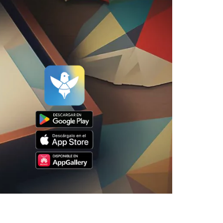
Playstore
Appstore
Huawei