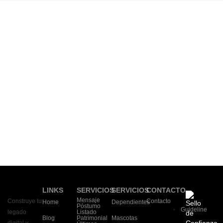
LINKS
SERVICIOS
SERVICIOS
CONTACTO
Mensaje
Construye tu
Contacto
Home
Dependientes
Póstumo
Guideline
legado
Listado
Blog
Patrimonial
Mascotas
digital y