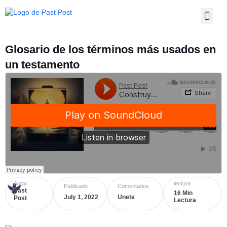
Skip
Men
to
content
Glosario de los términos más usados en
un testamento
Autor
lectura
Publicado
Comentarios
Past
16 Min
July 1, 2022
Unete
Post
Lectura