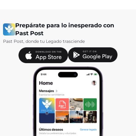
e
t
t
b
t
u
o
e
b
o
r
e
k
Prepárate para lo inesperado con
Past Post
Past Post, donde tu Legado trasciende