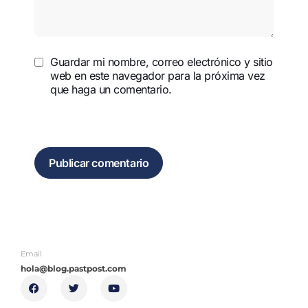
Guardar mi nombre, correo electrónico y sitio
web en este navegador para la próxima vez
que haga un comentario.
Email
hola@blog.pastpost.com
F
T
Y
a
w
o
c
i
u