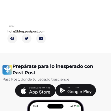
Email
hola@blog.pastpost.com
F
T
Y
a
w
o
c
i
u
e
t
t
b
t
u
o
e
b
o
r
e
k
Prepárate para lo inesperado con
Past Post
Past Post, donde tu Legado trasciende