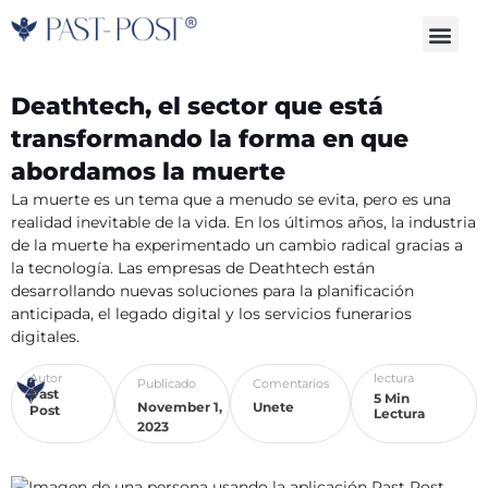
Skip
Me
to
content
Deathtech, el sector que está
transformando la forma en que
abordamos la muerte
La muerte es un tema que a menudo se evita, pero es una
realidad inevitable de la vida. En los últimos años, la industria
de la muerte ha experimentado un cambio radical gracias a
la tecnología. Las empresas de Deathtech están
desarrollando nuevas soluciones para la planificación
anticipada, el legado digital y los servicios funerarios
digitales.
Autor
lectura
Publicado
Comentarios
Past
5 Min
November 1,
Unete
Post
Lectura
2023