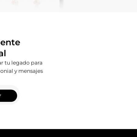
tente
al
ar tu legado para
monial y mensajes
r