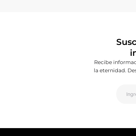
Susc
i
Recibe informaci
la eternidad. De
Email